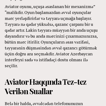
Aviator oyunu, uçuşa əsaslanan bir mexanizmə”
“malikdir. Oyun başlamazdan əvvəl oyunçular
mərc yerləşdirirlər və təyyarə uçmağa başlayır.
Təyyarə nə qədər yüksəlsə, qazanc çarpanı bir u
qədər artır. Lakin təyyarə müəyyən bir anda uçuşu
dayandırır və bu anda mərcinizi çıxarmazsınızsa,
bütün mərc itirilir. Oyunçuların əsas vəzifəsi,
təyyarənin düşməsindən əvvəl qazancı götürmək
üçün doğru anı seçməkdir. Aviator Azerbaycan
interfeysi sadə və istifadəçi dostu olması ilə
seçilir.
Aviator Haqqında Tez-tez
Verilən Suallar
Belə bir halda, əvvəlcədən telefonunuzun