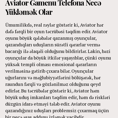
Aviator Gamenu Telefona Necə
Yükləmək Olar
Ümumilikdə, real rəylər göstərir ki, Aviator hər
dəfə fərqli bir oyun təcrübəsi təqdim edir. Aviator
oyunu böyük qələbələr qazanmış oyunçular,
qazandıqları uduşların sürətli qərarlar vermə
bacarığı ilə əlaqəli olduğunu bildirirlər. Lakin, bəzi
oyunçular da böyük itkilər yaşayıblar, çünki oyunu
yüksək templi olması emosional qərarların
verilməsinə gətirib çıxara bilər. Oyunçular
uğurlarını və məğlubiyyətlərini bölüşərək, hər
raundun fərqli və gözlənilməz olduğunu qeyd
edirlər. Bu təcrübələr göstərir ki, Aviator həm
böyük uduş imkanları təqdim edir, həm də riskləri
düzgün idarə etməyi tələb edir. Aviator oyunu
qazandığınız uduşları problemsiz çıxarmaq üçün
bir neçə əsas addımı izləmək vacibdir.