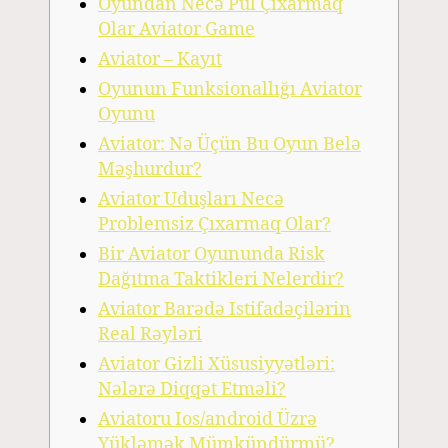
Oyundan Necə Pul Çıxarmaq
Olar Aviator Game
Aviator – Kayıt
Oyunun Funksionallığı Aviator
Oyunu
Aviator: Nə Üçün Bu Oyun Belə
Məşhurdur?
Aviator Uduşları Necə
Problemsiz Çıxarmaq Olar?
Bir Aviator Oyununda Risk
Dağıtma Taktikleri Nelerdir?
Aviator Barədə Istifadəçilərin
Real Rəyləri
Aviator Gizli Xüsusiyyətləri:
Nələrə Diqqət Etməli?
Aviatoru Ios/android Üzrə
Yükləmək Mümkündürmü?