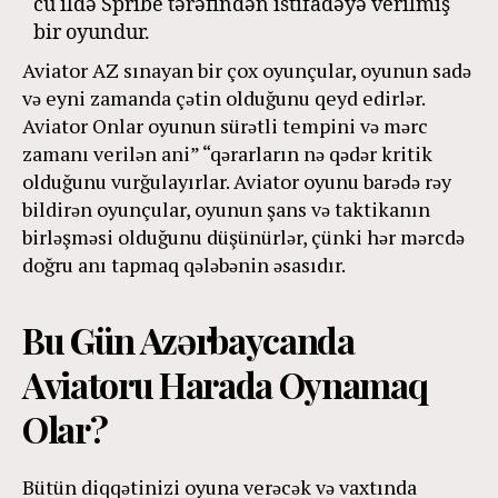
cu ildə Spribe tərəfindən istifadəyə verilmiş
bir oyundur.
Aviator AZ sınayan bir çox oyunçular, oyunun sadə
və eyni zamanda çətin olduğunu qeyd edirlər.
Aviator Onlar oyunun sürətli tempini və mərc
zamanı verilən ani” “qərarların nə qədər kritik
olduğunu vurğulayırlar. Aviator oyunu barədə rəy
bildirən oyunçular, oyunun şans və taktikanın
birləşməsi olduğunu düşünürlər, çünki hər mərcdə
doğru anı tapmaq qələbənin əsasıdır.
Bu Gün Azərbaycanda
Aviatoru Harada Oynamaq
Olar?
Bütün diqqətinizi oyuna verəcək və vaxtında