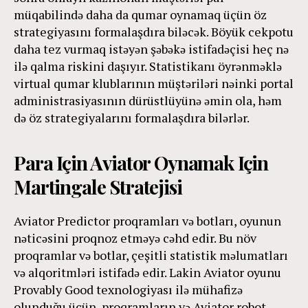
müqabilində daha da qumar oynamaq üçün öz
strategiyasını formalaşdıra biləcək. Böyük cekpotu
daha tez vurmaq istəyən şəbəkə istifadəçisi heç nə
ilə qalma riskini daşıyır. Statistikanı öyrənməklə
virtual qumar klublarının müştəriləri nəinki portal
administrasiyasının dürüstlüyünə əmin ola, həm
də öz strategiyalarını formalaşdıra bilərlər.
Para Için Aviator Oynamak Için
Martingale Stratejisi
Aviator Predictor proqramları və botları, oyunun
nəticəsini proqnoz etməyə cəhd edir. Bu növ
proqramlar və botlar, çeşitli statistik məlumatları
və alqoritmləri istifadə edir. Lakin Aviator oyunu
Provably Good texnologiyası ilə mühafizə
olunduğu üçün, proqramların və Aviator robot