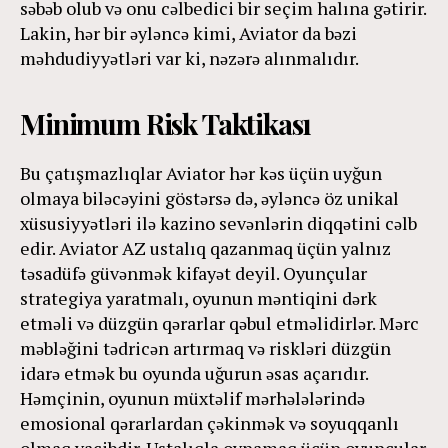
səbəb olub və onu cəlbedici bir seçim halına gətirir.
Lakin, hər bir əyləncə kimi, Aviator da bəzi
məhdudiyyətləri var ki, nəzərə alınmalıdır.
Minimum Risk Taktikası
Bu çatışmazlıqlar Aviator hər kəs üçün uyğun
olmaya biləcəyini göstərsə də, əyləncə öz unikal
xüsusiyyətləri ilə kazino sevənlərin diqqətini cəlb
edir. Aviator AZ ustalıq qazanmaq üçün yalnız
təsadüfə güvənmək kifayət deyil. Oyunçular
strategiya yaratmalı, oyunun məntiqini dərk
etməli və düzgün qərarlar qəbul etməlidirlər. Mərc
məbləğini tədricən artırmaq və riskləri düzgün
idarə etmək bu oyunda uğurun əsas açarıdır.
Həmçinin, oyunun müxtəlif mərhələlərində
emosional qərarlardan çəkinmək və soyuqqanlı
olmaq vacibdir. Ustalıqla oynamaq üçün oyunçular