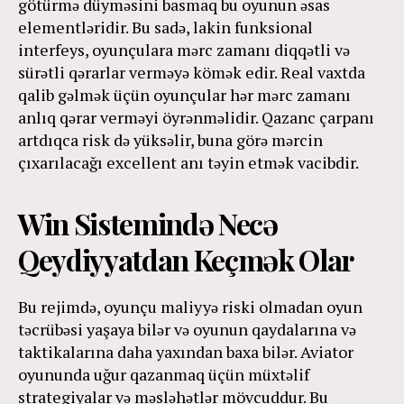
götürmə düyməsini basmaq bu oyunun əsas
elementləridir. Bu sadə, lakin funksional
interfeys, oyunçulara mərc zamanı diqqətli və
sürətli qərarlar verməyə kömək edir. Real vaxtda
qalib gəlmək üçün oyunçular hər mərc zamanı
anlıq qərar verməyi öyrənməlidir. Qazanc çarpanı
artdıqca risk də yüksəlir, buna görə mərcin
çıxarılacağı excellent anı təyin etmək vacibdir.
Win Sistemində Necə
Qeydiyyatdan Keçmək Olar
Bu rejimdə, oyunçu maliyyə riski olmadan oyun
təcrübəsi yaşaya bilər və oyunun qaydalarına və
taktikalarına daha yaxından baxa bilər. Aviator
oyununda uğur qazanmaq üçün müxtəlif
strategiyalar və məsləhətlər mövcuddur. Bu