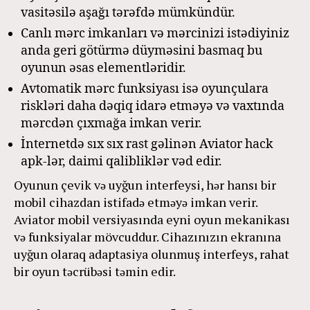
vasitəsilə aşağı tərəfdə mümkündür.
Canlı mərc imkanları və mərcinizi istədiyiniz
anda geri götürmə düyməsini basmaq bu
oyunun əsas elementləridir.
Avtomatik mərc funksiyası isə oyunçulara
riskləri daha dəqiq idarə etməyə və vaxtında
mərcdən çıxmağa imkan verir.
İnternetdə sıx sıx rast gəlinən Aviator hack
apk-lər, daimi qalibliklər vəd edir.
Oyunun çevik və uyğun interfeysi, hər hansı bir
mobil cihazdan istifadə etməyə imkan verir.
Aviator mobil versiyasında eyni oyun mekanikası
və funksiyalar mövcuddur. Cihazınızın ekranına
uyğun olaraq adaptasiya olunmuş interfeys, rahat
bir oyun təcrübəsi təmin edir.