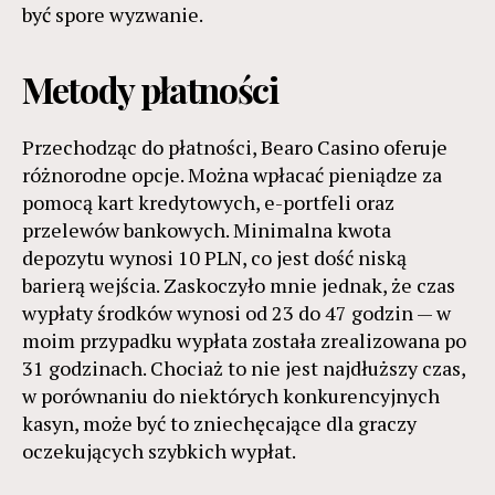
być spore wyzwanie.
Metody płatności
Przechodząc do płatności, Bearo Casino oferuje
różnorodne opcje. Można wpłacać pieniądze za
pomocą kart kredytowych, e-portfeli oraz
przelewów bankowych. Minimalna kwota
depozytu wynosi 10 PLN, co jest dość niską
barierą wejścia. Zaskoczyło mnie jednak, że czas
wypłaty środków wynosi od 23 do 47 godzin — w
moim przypadku wypłata została zrealizowana po
31 godzinach. Chociaż to nie jest najdłuższy czas,
w porównaniu do niektórych konkurencyjnych
kasyn, może być to zniechęcające dla graczy
oczekujących szybkich wypłat.