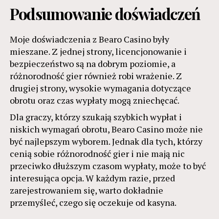
Podsumowanie doświadczeń
Moje doświadczenia z Bearo Casino były
mieszane. Z jednej strony, licencjonowanie i
bezpieczeństwo są na dobrym poziomie, a
różnorodność gier również robi wrażenie. Z
drugiej strony, wysokie wymagania dotyczące
obrotu oraz czas wypłaty mogą zniechęcać.
Dla graczy, którzy szukają szybkich wypłat i
niskich wymagań obrotu, Bearo Casino może nie
być najlepszym wyborem. Jednak dla tych, którzy
cenią sobie różnorodność gier i nie mają nic
przeciwko dłuższym czasom wypłaty, może to być
interesująca opcja. W każdym razie, przed
zarejestrowaniem się, warto dokładnie
przemyśleć, czego się oczekuje od kasyna.