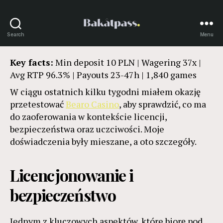
Magasinet
Search
Menu
Bakåtpass
Categories
Key facts:
Min deposit 10 PLN | Wagering 37x |
Avg RTP 96.3% | Payouts 23-47h | 1,840 games
W ciągu ostatnich kilku tygodni miałem okazję
przetestować
Bearo Casino
, aby sprawdzić, co ma
do zaoferowania w kontekście licencji,
bezpieczeństwa oraz uczciwości. Moje
doświadczenia były mieszane, a oto szczegóły.
Licencjonowanie i
bezpieczeństwo
Jednym z kluczowych aspektów, które biorę pod