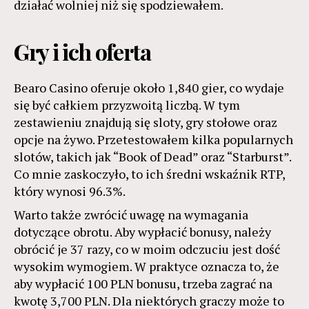
działać wolniej niż się spodziewałem.
Gry i ich oferta
Bearo Casino oferuje około 1,840 gier, co wydaje
się być całkiem przyzwoitą liczbą. W tym
zestawieniu znajdują się sloty, gry stołowe oraz
opcje na żywo. Przetestowałem kilka popularnych
slotów, takich jak “Book of Dead” oraz “Starburst”.
Co mnie zaskoczyło, to ich średni wskaźnik RTP,
który wynosi 96.3%.
Warto także zwrócić uwagę na wymagania
dotyczące obrotu. Aby wypłacić bonusy, należy
obrócić je 37 razy, co w moim odczuciu jest dość
wysokim wymogiem. W praktyce oznacza to, że
aby wypłacić 100 PLN bonusu, trzeba zagrać na
kwotę 3,700 PLN. Dla niektórych graczy może to