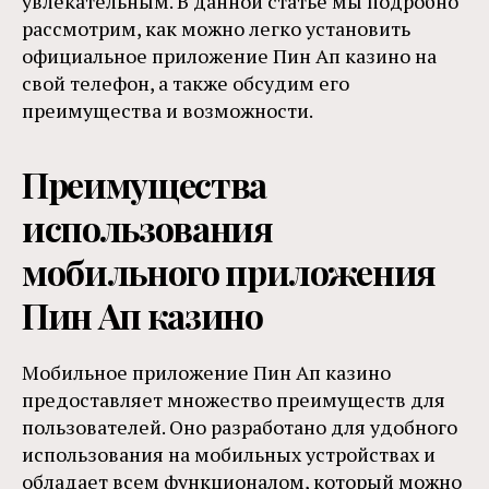
увлекательным. В данной статье мы подробно
рассмотрим, как можно легко установить
официальное приложение Пин Ап казино на
свой телефон, а также обсудим его
преимущества и возможности.
Преимущества
использования
мобильного приложения
Пин Ап казино
Мобильное приложение Пин Ап казино
предоставляет множество преимуществ для
пользователей. Оно разработано для удобного
использования на мобильных устройствах и
обладает всем функционалом, который можно