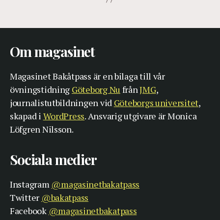
Om magasinet
Magasinet Bakåtpass är en bilaga till vår
övningstidning
Göteborg Nu
från
JMG
,
journalistutbildningen vid
Göteborgs universitet
,
skapad i
WordPress
. Ansvarig utgivare är Monica
Löfgren Nilsson.
Sociala medier
Instagram
@magasinetbakatpass
Twitter
@bakatpass
Facebook
@magasinetbakatpass