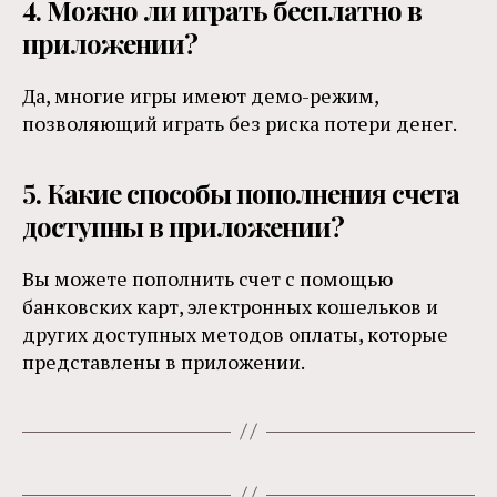
4. Можно ли играть бесплатно в
приложении?
Да, многие игры имеют демо-режим,
позволяющий играть без риска потери денег.
5. Какие способы пополнения счета
доступны в приложении?
Вы можете пополнить счет с помощью
банковских карт, электронных кошельков и
других доступных методов оплаты, которые
представлены в приложении.