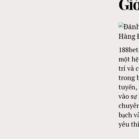
Giớ
188bet
một hệ
trí và 
trong 
tuyến,
vào sự
chuyên
bạch và
yêu thí