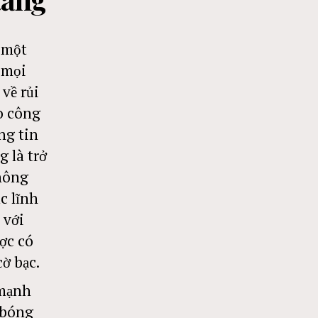
 một
 mọi
về rủi
o công
ng tin
 là trở
không
c lĩnh
 với
ợc có
ờ bạc.
 mạnh
 bóng