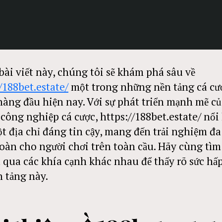
Categories
bài viết này, chúng tôi sẽ khám phá sâu về
/188bet.estate/
một trong những nền tảng cá cượ
hàng đầu hiện nay. Với sự phát triển mạnh mẽ c
công nghiệp cá cược, https://188bet.estate/ nổi
t địa chỉ đáng tin cậy, mang đến trải nghiệm đ
toàn cho người chơi trên toàn cầu. Hãy cùng tìm
t qua các khía cạnh khác nhau để thấy rõ sức hấ
n tảng này.