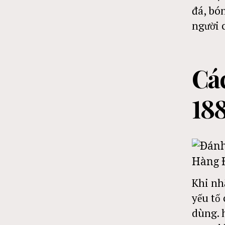
đá, bó
người 
Các
188
Khi nh
yếu tố
dùng. 