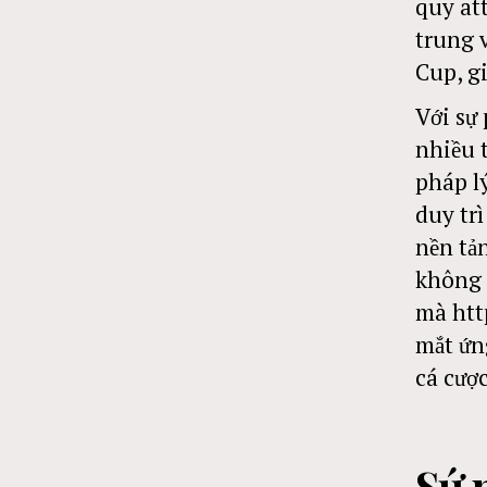
quy at
trung 
Cup, g
Với sự
nhiều 
pháp l
duy tr
nền tả
không 
mà http
mắt ứn
cá cược
Sứ 