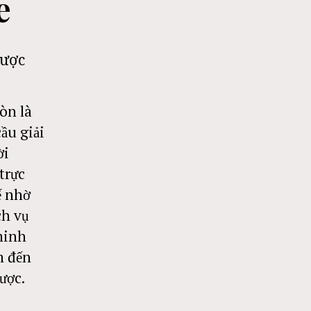
e
òn là
ầu giải
ời
trực
ế nhờ
ch vụ
minh
m đến
ược.