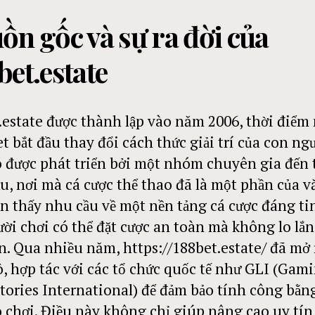
ồn gốc và sự ra đời của
bet.estate
.estate được thành lập vào năm 2006, thời điểm
t bắt đầu thay đổi cách thức giải trí của con ng
ó được phát triển bởi một nhóm chuyên gia đến 
u, nơi mà cá cược thể thao đã là một phần của v
n thấy nhu cầu về một nền tảng cá cược đáng tin
ười chơi có thể đặt cược an toàn mà không lo lắn
ận. Qua nhiều năm, https://188bet.estate/ đã mở
, hợp tác với các tổ chức quốc tế như GLI (Gam
tories International) để đảm bảo tính công bằn
ò chơi. Điều này không chỉ giúp nâng cao uy tí