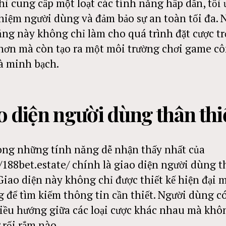
hi cung cấp một loạt các tính năng hấp dẫn, tối
ghiệm người dùng và đảm bảo sự an toàn tối đa.
ăng này không chỉ làm cho quá trình đặt cược t
 hơn mà còn tạo ra một môi trường chơi game c
à minh bạch.
o diện người dùng thân thi
ong những tính năng dễ nhận thấy nhất của
//188bet.estate/ chính là giao diện người dùng 
 Giao diện này không chỉ được thiết kế hiện đại 
g để tìm kiếm thông tin cần thiết. Người dùng có
iều hướng giữa các loại cược khác nhau mà khô
 rối rắm nào.