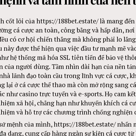
h cốt lõi của https://188bet.estate/ là mang đến
ường cá cược an toàn, công bằng và hấp dẫn, nơi
đều có cơ hội chiến thắng mà không phải lo lắng 
ều này được thể hiện qua việc đầu tư mạnh mẽ và
như hệ thống mã hóa SSL tiên tiến để bảo vệ thô
n của người dùng. Tầm nhìn dài hạn của nền tảng
nhà lãnh đạo toàn cầu trong lĩnh vực cá cược, 
ng lại ở cá cược thể thao mà còn mở rộng sang cá
ác như casino trực tuyến và e-sports. Họ cam kết
nhiệm xã hội, chẳng hạn như khuyến khích cá cư
nhiệm và hỗ trợ các chương trình chống nghiện c
sứ mệnh của mình, https://188bet.estate/ nhấn
 đa dạng, cung cấp hàng ngàn sự kiện cá cược từ