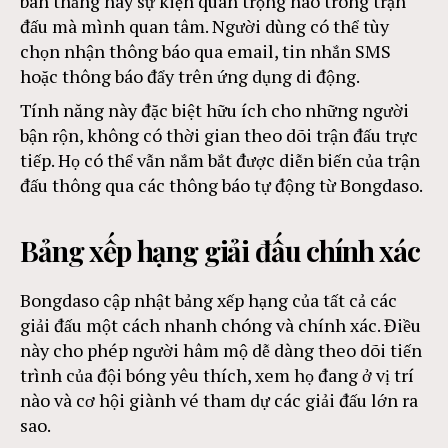
bàn thắng hay sự kiện quan trọng nào trong trận
đấu mà mình quan tâm. Người dùng có thể tùy
chọn nhận thông báo qua email, tin nhắn SMS
hoặc thông báo đẩy trên ứng dụng di động.
Tính năng này đặc biệt hữu ích cho những người
bận rộn, không có thời gian theo dõi trận đấu trực
tiếp. Họ có thể vẫn nắm bắt được diễn biến của trận
đấu thông qua các thông báo tự động từ Bongdaso.
Bảng xếp hạng giải đấu chính xác
Bongdaso cập nhật bảng xếp hạng của tất cả các
giải đấu một cách nhanh chóng và chính xác. Điều
này cho phép người hâm mộ dễ dàng theo dõi tiến
trình của đội bóng yêu thích, xem họ đang ở vị trí
nào và cơ hội giành vé tham dự các giải đấu lớn ra
sao.