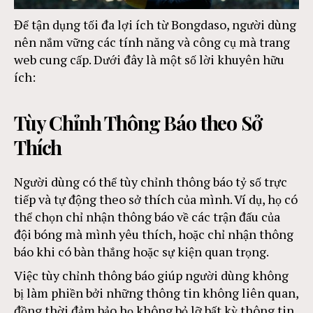
Để tận dụng tối đa lợi ích từ Bongdaso, người dùng
nên nắm vững các tính năng và công cụ mà trang
web cung cấp. Dưới đây là một số lời khuyên hữu
ích:
Tùy Chỉnh Thông Báo theo Sở
Thích
Người dùng có thể tùy chỉnh thông báo tỷ số trực
tiếp và tự động theo sở thích của mình. Ví dụ, họ có
thể chọn chỉ nhận thông báo về các trận đấu của
đội bóng mà mình yêu thích, hoặc chỉ nhận thông
báo khi có bàn thắng hoặc sự kiện quan trọng.
Việc tùy chỉnh thông báo giúp người dùng không
bị làm phiền bởi những thông tin không liên quan,
đồng thời đảm bảo họ không bỏ lỡ bất kỳ thông tin