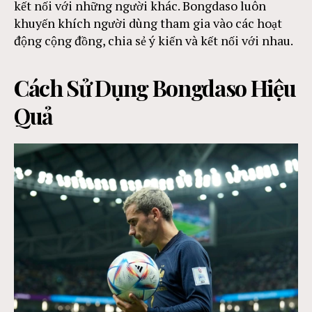
kết nối với những người khác. Bongdaso luôn
khuyến khích người dùng tham gia vào các hoạt
động cộng đồng, chia sẻ ý kiến và kết nối với nhau.
Cách Sử Dụng Bongdaso Hiệu
Quả