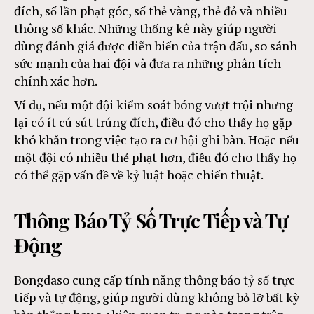
đích, số lần phạt góc, số thẻ vàng, thẻ đỏ và nhiều
thông số khác. Những thống kê này giúp người
dùng đánh giá được diễn biến của trận đấu, so sánh
sức mạnh của hai đội và đưa ra những phân tích
chính xác hơn.
Ví dụ, nếu một đội kiểm soát bóng vượt trội nhưng
lại có ít cú sút trúng đích, điều đó cho thấy họ gặp
khó khăn trong việc tạo ra cơ hội ghi bàn. Hoặc nếu
một đội có nhiều thẻ phạt hơn, điều đó cho thấy họ
có thể gặp vấn đề về kỷ luật hoặc chiến thuật.
Thông Báo Tỷ Số Trực Tiếp và Tự
Động
Bongdaso cung cấp tính năng thông báo tỷ số trực
tiếp và tự động, giúp người dùng không bỏ lỡ bất kỳ