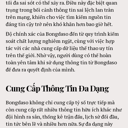
tối đa sai sót có thể xảy ra. Điều này đặc biệt quan
trọng trong bối cảnh thông tin sai lệch lan tràn
trên mạng, khiến cho việc tìm kiếm nguồn tin
đáng tin cậy trở nên khó khăn hơn bao giờ hết.
Độ chính xác của Bongdaso đến từ quy trình kiểm
soát chất lượng nghiêm ngặt, cùng với việc hợp
tác với các nhà cung cấp dữ liệu thể thao uy tín
trên thế giới. Nhờ vậy, người dùng có thể hoàn
toàn yên tâm khi sử dụng thông tin từ Bongdaso
để đưa ra quyết định của mình.
Cung Cấp Thông Tin Đa Dạng
Bongdaso không chỉ cung cấp tỷ số trực tiếp mà
còn cung cấp rất nhiều thông tin hữu ích khác như
đội hình ra sân, thống kê trận đấu, lịch sử đối đầu,
tin tức bên lề và nhiều hơn nữa. Sự đa dạng này