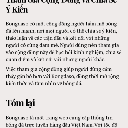
Ý Kiến
Bongdaso có một cộng đồng người hâm mộ bóng
đá lớn mạnh, nơi mọi người có thể chia sẻ ý kiến,
thảo luận về các trận đấu và kết nối với những
người có cùng đam mê. Người dùng nên tham gia
vào cộng đồng này để học hỏi kinh nghiệm, chia sẻ
quan điểm và kết nối với những người khác.
Việc tham gia cộng đồng giúp người dùng cảm
thấy gắn bó hơn với Bongdaso, đồng thời mở rộng
kiến thức và tầm nhìn về bóng đá.
Tóm lại
Bongdaso là một trang web cung cấp thông tin
bóng đá trực tuyến hàng đầu Việt Nam. Với tốc độ