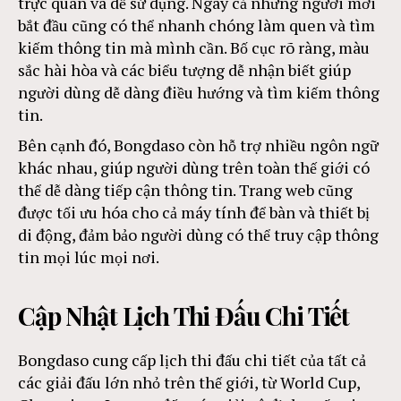
trực quan và dễ sử dụng. Ngay cả những người mới
bắt đầu cũng có thể nhanh chóng làm quen và tìm
kiếm thông tin mà mình cần. Bố cục rõ ràng, màu
sắc hài hòa và các biểu tượng dễ nhận biết giúp
người dùng dễ dàng điều hướng và tìm kiếm thông
tin.
Bên cạnh đó, Bongdaso còn hỗ trợ nhiều ngôn ngữ
khác nhau, giúp người dùng trên toàn thế giới có
thể dễ dàng tiếp cận thông tin. Trang web cũng
được tối ưu hóa cho cả máy tính để bàn và thiết bị
di động, đảm bảo người dùng có thể truy cập thông
tin mọi lúc mọi nơi.
Cập Nhật Lịch Thi Đấu Chi Tiết
Bongdaso cung cấp lịch thi đấu chi tiết của tất cả
các giải đấu lớn nhỏ trên thế giới, từ World Cup,